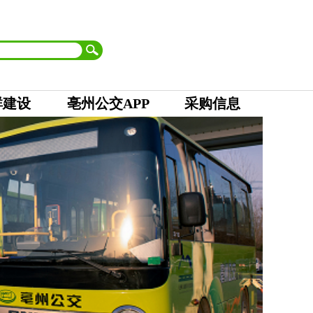
首页
| 市委
|
市人大 市政府
|
市政协
|
市纪委
设为首页
加入收藏
群建设
亳州公交APP
采购信息