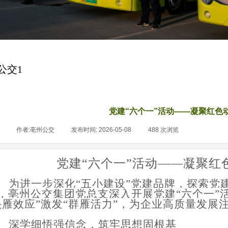
公交1
党建“六个一”活动——凝聚红色
|
作者:
亳州公交
|
发布时间:
2026-05-08
|
488
次浏览
|
党建
“六个一”活动
——凝聚红
为进一步深化
“五小建设”党建品牌，探索党
，亳州公交集团党总支深入开展党建“六个一”
头雁效应”激发“群雁活力”，为企业高质量发展
深学细悟强信念，筑牢思想固根基