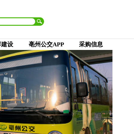
首页
| 市委
|
市人大 市政府
|
市政协
|
市纪委
设为首页
加入收藏
群建设
亳州公交APP
采购信息