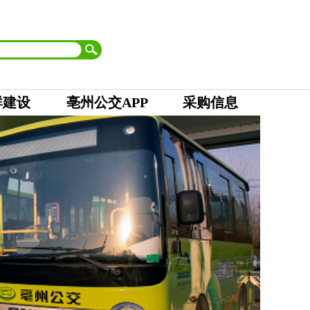
首页
| 市委
|
市人大 市政府
|
市政协
|
市纪委
设为首页
加入收藏
群建设
亳州公交APP
采购信息