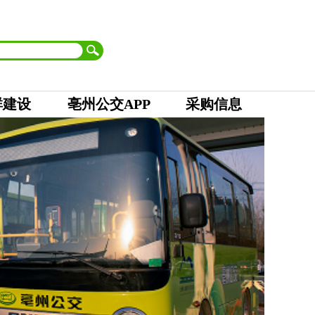
首页
| 市委
|
市人大 市政府
|
市政协
|
市纪委
设为首页
加入收藏
群建设
亳州公交APP
采购信息